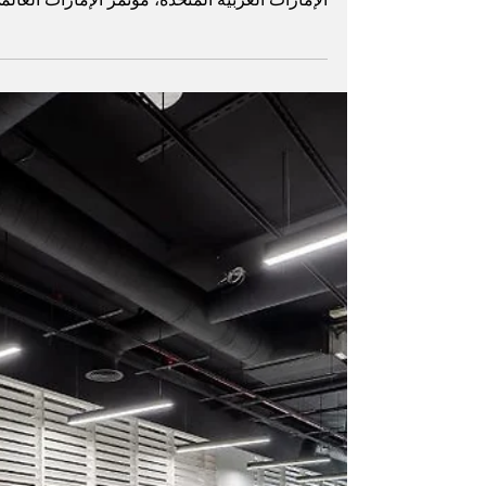
يفتتح معالي الشيخ نهيان بن مبارك آل نهيان، ع
مجلس الوزراء، وزير التسامح والتعايش في دولة
الإمارات العربية المتحدة، مؤتمر الإمارات العالم
الذي يُعقد للعام الثاني عشر على التوالي في دبي
تحت شعار “مجالس الإدارة في ظل عالم سريع
التغيّر”، في فندق الحبتور بالاس – دبي، خلال
الفترة الممتدة ما بين 22 و25 أبريل/ نيسان 2025.