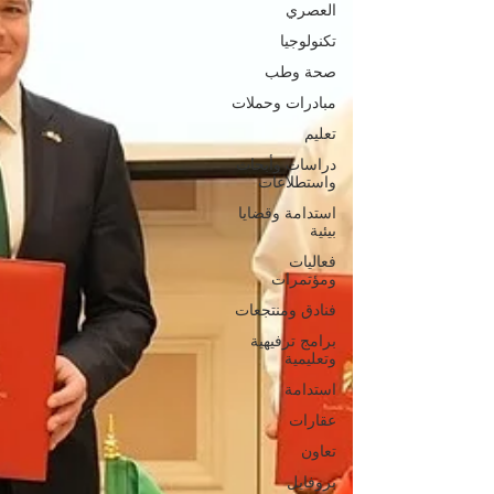
العصري
تكنولوجيا
صحة وطب
مبادرات وحملات
تعليم
دراسات وأبحاث
واستطلاعات
استدامة وقضايا
بيئية
فعاليات
ومؤتمرات
فنادق ومنتجعات
برامج ترفيهية
وتعليمية
استدامة
عقارات
تعاون
بروفايل