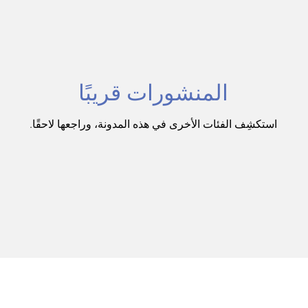
دراسات وأبحاث واستطلاعات
استدامة وقضايا بيئية
ومنتجعات
برامج ترفيهية وتعليمية
استدامة
المنشورات قريبًا
استكشِف الفئات الأخرى في هذه المدونة، وراجعها لاحقًا.
ل