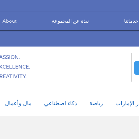
خدماتنا
نبذة عن المجموعة
About
ASSION.
XCELLENCE.
REATIVITY.
ر الإمارات
رياضة
ذكاء اصطناعي
مال وأعمال
نمط الحياة العصري
تكنولوجيا
صحة وطب