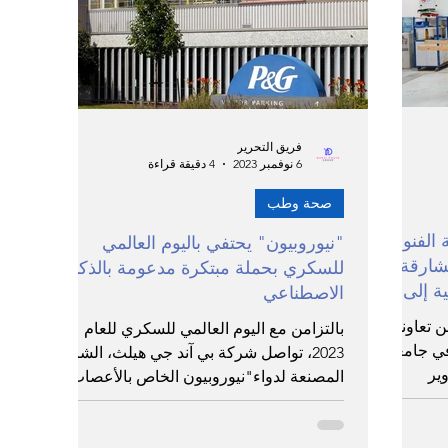
دراسات وأبحاث واستطلاعات
استدامة وقضايا بيئية
ومنتجعات
برامج ترفيهية وتعليمية
استدامة
فريق التحرير
6 نوفمبر 2023
4 دقيقة قراءة
ل
صحة وطب
 الفنون
"نيوروبيون" يحتفي باليوم العالمي
شارقة
للسكري بحملة مبتكرة مدعومة بالذكاء
ية إلى
الاصطناعي
 تعاونها
بالتزامن مع اليوم العالمي للسكري للعام
في جامعة
2023، تواصل شركة بي آند جي هيلث، الشركة
ير
المصنعة لدواء"نيوروبيون الخاص بالأعصاب،
جهودها التوعوية