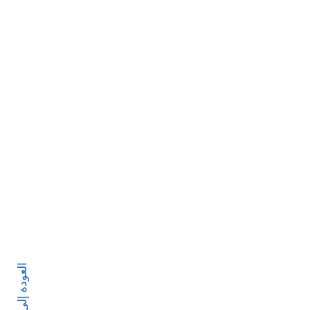
ا أو استخدامها
ت والتحليلات
 خبراء مجموعة
ئية أو ضمانات
عة دبي روت أو
العودة إلى الأعلى