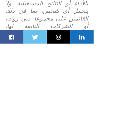
بالأداء أو النتائج المستقبلية. ولا 
يتحمل أي شخص، بما في ذلك 
القائمين على مجموعة دبي روت، 
أو الشركات التابعة لها، 
ومسؤولوها، أو موظفوها، أو 
وكلاؤها، أي مسؤولية إزاء الأخطاء، 
أو العثرات، أو السهو الذي قد يطرأ 
على سياق النصوص بوجه عام.
المقالة اللاحقة
المقالة السابقة