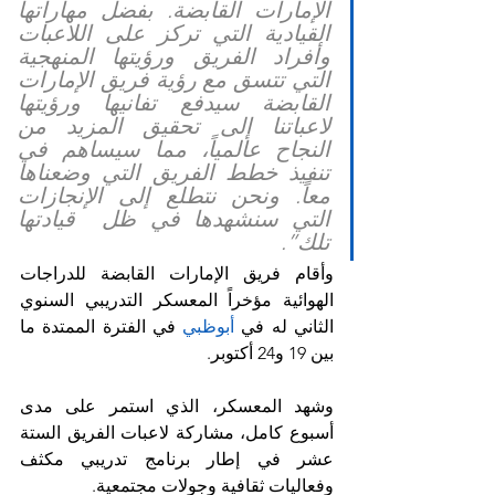
الإمارات القابضة. بفضل مهاراتها 
القيادية التي تركز على اللاعبات 
وأفراد الفريق ورؤيتها المنهجية 
التي تتسق مع رؤية فريق الإمارات 
القابضة سيدفع تفانيها ورؤيتها 
لاعباتنا إلى تحقيق المزيد من 
النجاح عالمياً، مما سيساهم في 
تنفيذ خطط الفريق التي وضعناها 
معاً. ونحن نتطلع إلى الإنجازات 
التي سنشهدها في ظل  قيادتها 
تلك”.
وأقام فريق الإمارات القابضة للدراجات 
الهوائية مؤخراً المعسكر التدريبي السنوي 
الثاني له في
 أبوظبي
 في الفترة الممتدة ما 
بين 19 و24 أكتوبر.
وشهد المعسكر، الذي استمر على مدى 
أسبوع كامل، مشاركة لاعبات الفريق الستة 
عشر في إطار برنامج تدريبي مكثف 
وفعاليات ثقافية وجولات مجتمعية.