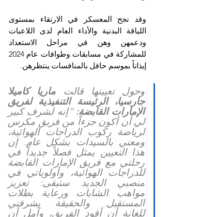
وقد نجح المعسكر في الارتقاء بمستوى 
اللياقة البدنية والأداء العام لدى اللاعبات 
ودعمهن وهن في مراحل الاستعداد 
للمشاركة في مسابقات وطوافات عام 2024 
إيذاناً بموسم حافل بالمنافسات ينتظرهن.
وحول تعيينها قالت 
ماريا كاميلا 
جارسيا، الرئيسة التنفيذية لفريق 
الإمارات القابضة: 
“إنه لشرف كبير 
لي أن أكون جزءاً من فريق مكرس 
لرياضة ركوب الدراجات الهوائية، 
ومعني بالسيدات بشكل عام. إن 
هذا التعيين يمثل فصلاً جديداً في 
رحلتي مع فريق الإمارات القابضة 
للدراجات الهوائية، وأولوياتي في 
منصبي الجديد ستبقى: تعزيز 
مواهب الشابات ورعاية بطلات 
المستقبل. والحقيقة يشرفني 
للغاية أن أقود الفريق، وآمل أن 