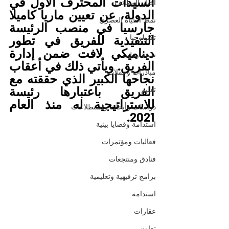
السيدات المحترف الأول في 
أخبار الوظائف
الدولة، عن تعيين ماريا كاميلا 
نمط الحياة العصري
جارسيا في منصب الرئيسة 
تكنولوجيا
التنفيذية للفريق في تطور 
ديناميكي لافت ضمن إدارة 
صحة وطب
الفريق. ويأتي ذلك في أعقاب 
مبادرات وحملات
نجاحها الكبير الذي حققته مع 
الفريق باعتبارها رئيسة 
تعليم
للاستراتيجية له منذ العام 
دراسات وأبحاث واستطلاعات
2021. 
استدامة وقضايا بيئية
فعاليات ومؤتمرات
فنادق ومنتجعات
برامج ترفيهية وتعليمية
استدامة
عقارات
تعاون