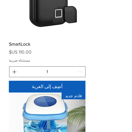
SmartLock
السعر
مستثناة ضريبة
أضِف إلى العربة
قادم جديد