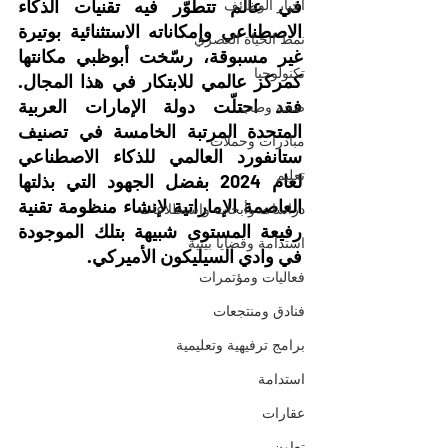
في عالم تتطوّر فيه تقنيات الذكاء 
أخبار الوظائف
الاصطناعي وإمكاناته الاستثنائية بوتيرة 
نمط الحياة العصري
غير مسبوقة، رسّخت أبوظبي مكانتها 
تكنولوجيا
كمركز عالمي للابتكار في هذا المجال. 
فقد احتلّت دولة الإمارات العربية 
صحة وطب
المتحدة المرتبة الخامسة في تصنيف 
مبادرات وحملات
ستانفورد العالمي للذكاء الاصطناعي 
تعليم
لعام 2024 بفضل الجهود التي بذلتها 
العاصمة الإماراتية لإنشاء منظومة تقنية 
دراسات وأبحاث واستطلاعات
رفيعة المستوى شبيهة بتلك الموجودة 
استدامة وقضايا بيئية
في وادي السيليكون الأميركي.
فعاليات ومؤتمرات
فنادق ومنتجعات
برامج ترفيهية وتعليمية
استدامة
عقارات
تعاون