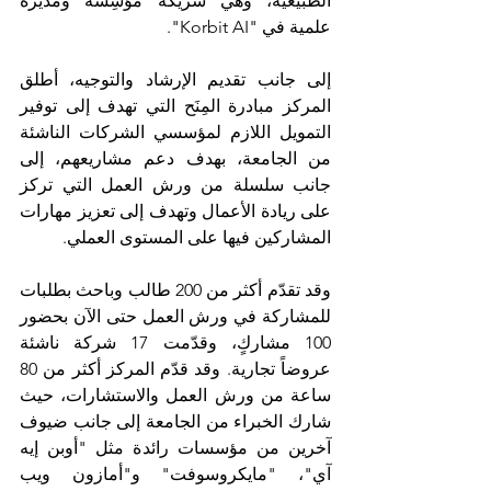
الطبيعية، وهي شريكة مؤسِسة ومديرة 
علمية في "Korbit AI".
إلى جانب تقديم الإرشاد والتوجيه، أطلق 
المركز مبادرة المِنَح التي تهدف إلى توفير 
التمويل اللازم لمؤسسي الشركات الناشئة 
من الجامعة، بهدف دعم مشاريعهم، إلى 
جانب سلسلة من ورش العمل التي تركز 
على ريادة الأعمال وتهدف إلى تعزيز مهارات 
المشاركين فيها على المستوى العملي.
وقد تقدّم أكثر من 200 طالب وباحث بطلبات 
للمشاركة في ورش العمل حتى الآن بحضور 
100 مشاركٍ، وقدّمت 17 شركة ناشئة 
عروضاً تجارية. وقد قدّم المركز أكثر من 80 
ساعة من ورش العمل والاستشارات، حيث 
شارك الخبراء من الجامعة إلى جانب ضيوف 
آخرين من مؤسسات رائدة مثل "أوبن إيه 
آي"، "مايكروسوفت" و"أمازون ويب 