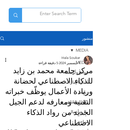
منشور
MEDIA
Hala Soukar
MEDIA
1 ديسمبر 2024
5 دقيقة قراءة
مركز جامعة محمد بن زايد
جوائز وأوسمة
للذكاء الاصطناعي لحضانة
أخبار الإمارات
وريادة الأعمال يوظّف خبراته
رياضة
التقنية ومعارفه لدعم الجيل
ذكاء اصطناعي
الجديد من رواد الذكاء
مال وأعمال
الاصطناعي
سياحة