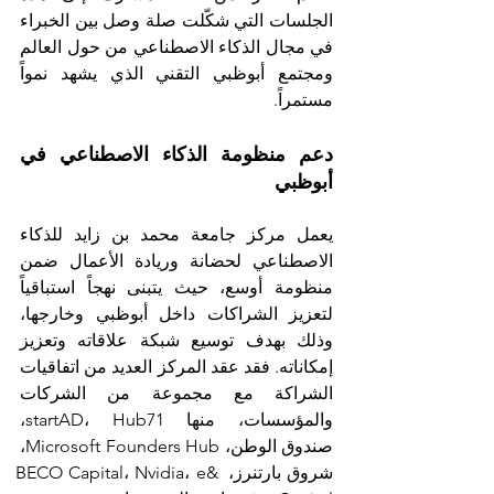
الجلسات التي شكّلت صلة وصل بين الخبراء 
في مجال الذكاء الاصطناعي من حول العالم 
ومجتمع أبوظبي التقني الذي يشهد نمواً 
مستمراً.
دعم منظومة الذكاء الاصطناعي في 
أبوظبي
يعمل مركز جامعة محمد بن زايد للذكاء 
الاصطناعي لحضانة وريادة الأعمال ضمن 
منظومة أوسع، حيث يتبنى نهجاً استباقياً 
لتعزيز الشراكات داخل أبوظبي وخارجها، 
وذلك بهدف توسيع شبكة علاقاته وتعزيز 
إمكاناته. فقد عقد المركز العديد من اتفاقيات 
الشراكة مع مجموعة من الشركات 
والمؤسسات، منها startAD، Hub71، 
صندوق الوطن، Microsoft Founders Hub، 
شروق بارتنرز، BECO Capital، Nvidia، e& 