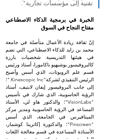
تقنية إلى مؤسسات تجارية".
الخبرة في برمجية الذكاء الاصطناعي 
مفتاح النجاح في السوق
إنّ ثقافة ريادة الأعمال متأصلة في جامعة 
محمد بن زايد للذكاء الاصطناعي، التي تضم 
في هيئتها التدريسية شخصيات بارزة 
كالبروفيسور يوشيهيو ناكامورا، أستاذ ورئيس 
قسم علم الروبوتات، الذي أسس وأصبح 
الرئيس التنفيذي لشركة"Kinescopic Inc."؛ 
إلى جانب البروفيسور إيفان لابتيف، أستاذ 
الرؤية الحاسوبية، الذي شارك في تأسيس 
"VisionLabs"؛ والدكتور هاو لي، الأستاذ 
المساعد في الرؤية الحاسوبية ومدير مركز 
الميتافيرس في الجامعة، الذي أسس 
"Pinscreen"؛ والدكتورة إكاترينا كوشمار، 
الأستاذة المساعدة في قسم معالجة اللغات 