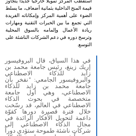
استقطب المركز تمويلاً خارجياً جديداً يتجاوز 
قيمة المنح الداخلية بثمانية أضعاف، ما يسلط 
الضوء على أهمية المركز وإمكاناته الفريدة 
التي تجمع ما بين الخبرات التقنية ومهارات 
ريادة الأعمال وإلمامه بالسوق المحلية 
وترسخ دوره في دعم الشركات الناشئة على 
التوسع.
في هذا السياق، قال البروفيسور 
إريك زينغ، رئيس جامعة محمد بن 
زايد للذكاء الاصطناعي 
والبروفيسور الجامعي: "نفخر بأن 
جامعة محمد بن زايد للذكاء 
الاصطناعي، وهي أول جامعة 
متخصصة في بحوث الذكاء 
الاصطناعي في العالم، قد رسّخت 
خلال فترة قصيرة دورها كقوّة 
داعمة لتحويل الأفكار الرائدة في 
مجال الذكاء الاصطناعي إلى 
شركات ناشئة طموحة ستؤدي دوراً 