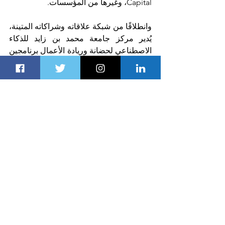
Capital، وغيرها من المؤسسات.
وانطلاقًا من شبكة علاقاته وشراكاته المتينة، 
يُدير مركز جامعة محمد بن زايد للذكاء 
الاصطناعي لحضانة وريادة الأعمال برنامجين 
رئيسيين لتعزيز تأثير عمله في
 أبوظبي
:
 يهدف برنامج AI Venturepad إلى 
تطوير قدرات المواهب المحلية في 
مجال الذكاء الاصطناعي وتقديم 
مجموعة من الحلول لمواجهة التحديات 
المحلية، من خلال إتاحة الدعم الشامل 
للمشاركين، عن طريق التوجيه، ومزايا 
بناء المنتجات العالمية، وفرص توسيع 
الشركات.
يهدف برنامج Trailblazers إلى اكتشاف 
وتمكين المواهب الإماراتية الشابة في 
مجال الذكاء الاصطناعي، لتعزيز 
المنظومة الريادية في 
دولة الإمارات