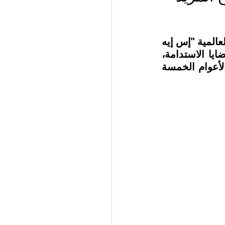
قبيل انطلاق فعاليات مؤتمر "كوب 28" أشار استطلاع للرأي لعملاقة التقنية العالمية "إس إيه 
بي" إلى النجاح الكبير الذي حققته دولة الإمارات بفضل التزامها الكبير بقضايا الاستدامة، 
مسلطاً الضوء على الزيادة الملحوظة في الاستراتيجيات البيئية على مدى الأعوام الخمسة 