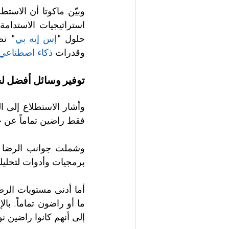
حلول "
إس إيه بي
وقدرات
 ذكاء اصطناعي
توفير وسائل أفضل لج
فقط راضين تماماً عن جو
برمجيات وأدوات لتحليلها، حيث كان 35.8% من المستجيبين 
إلى أنهم كانوا راضين نو