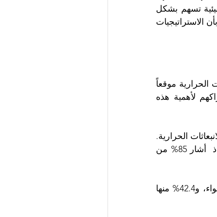
79.5% من المستجيبين أشاروا بدرجة متوسطة إلى مرتفعة إلى أن استراتيجياتهم البيئية تسهم بشكل 
إيجابي في نتائج أعمالهم كالإيرادات والربحية والنمو، وتعتقد نسبة مرتفعة بلغت 94% بأن الاستراتيجيات 
 والانبعاثات الحرارية موقعاً 
متقدماً من حيث الأهمية. إذ أكد 100% من التنفيذيين الذين شملهم الاستطلاع إدراكهم لأهمية هذه 
فيما أشار 72.2% منهم أنهم يقومون حالياً بقياس البيانات المتعلقة باستهلاك الطاقة والانبعاثات الحرارية. 
وتمثلت العوامل ذات مستويات الأهمية التالية في تلوث الهواء وتوافر المياه العذبة. إذ  أشار 85% من 
كما أظهر الاستطلاع أن 49.7% من الشركات فقط تقوم حالياً بقياس بيانات تلوث الهواء، و42.4% منها 