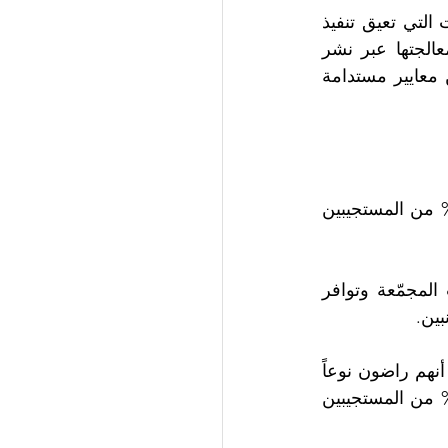
وبيّن ماكوتا أن الاستطلاع الذي نشرته "إس إيه بي" سلط الضوء على بعض العقبات التي تعيق تنفيذ 
استراتيجيات الاستدامة وقياس تأثيرها، مشيراً إلى أن معظم هذه العقبات يمكن معالجتها عبر نشر 
" نظراً لحرص الشركة على مواصلة تحسين خدماتها عبر تضمين معايير مستدامة 
وأشار الاستطلاع إلى الحاجة إلى توفير وسائل أفضل لجمع البيانات، حيث كان 35.8% من المستجيبين 
وشملت جوانب الرضا لدى المستجيبين في هذا السياق كلاً من مدى أهمية البيانات المجمّعة وتوافر 
أما أدنى مستويات الرضا فقد كانت مرتبطة بوتيرة جميع البيانات. إذ أشار 29.8% إلى أنهم راضون نوعاً 
ما أو راضون تماماً. بالإضافة إلى ذلك، فقد افتقرت البيانات إلى الدقة. إذ أشار 23.2% من المستجيبين 