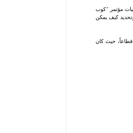
يشار إلى أن هذه الدراسة هي جزء من دراسة عالمية تم نشر نتائجها قبيل انطلاق فعاليات مؤتمر "كوب 
)، بهدف تحديد التوجهات والتحديات التي تواجهها استراتيجيات الاستدامة وتحديد كيف يمكن 
ولقد قامت "إس إيه بي" بجمع البيانات من 4,750 من المستجيبين من 21 دولة و29 قطاعاً، حيث كان 