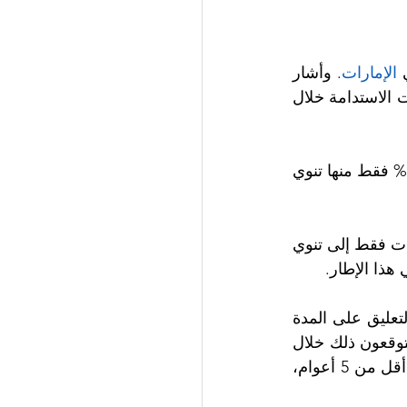
 الإمارات
. وأشار 
إلى أن معظم هذه الشركات تخطط لزيادة استثماراتها بشكل ملموس في استراتيجيات الاستدامة خلال 
وفي الوقت الذي تخطط به 73.5% من الشركات إلى زيادة هذه الاستثمارات فإن 13.9% فقط منها تنوي 
 بينما تنوي 9.3% منها في البدء بالاستثمار في الجوانب البيئية. كما أشار 2% من الشركات فقط إلى تنوي 
وأبدت الشركات التي شملها الاستطلاع تفاؤلاً إزاء جني ثمار هذه الاستثمارات. وعند التعليق على المدة 
الزمنية التي يتوقعون خلالها الحصول على عوائد إيجابية، أشار 30.1% منهم إلى أنهم يتوقعون ذلك خلال 
فترة تمتد ما بين عام وأقل من ثلاثة أعوام. فيما قال 34.9% خلال فترة من ثلاثة إلى أقل من 5 أعوام، 