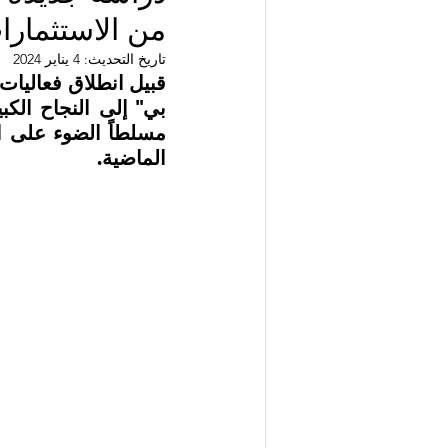
من الاستثمارا
صحة وطب
مبادرات وحملات
تاريخ التحديث:
4 يناير 2024
استدامة وقضايا بيئية
فعاليا
الماضية. 
برامج ترفيهية وتعليمية
استدا