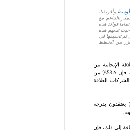
لأوسط 
وأفريقيا، 
تعمل بالتناغم مع 
التزام الدولة بالممارسات البيئية المسؤولة. ويبدو جلياً من النتائج أن المسؤولين يدركون تماماً فوائد هذه 
الاستراتيجيات ليس بالنسبة للبيئة فحسب، بل وللأثر الإيجابي الذي سيعود على أعمالها، حيث تسهم هذه 
الاستراتيجيات في زيادة الربحية والتنافسية. بالإضافة إلى ذلك، فإن الخطوات الكبيرة التي تم تحقيقها في 
مجال مراقبة الأثر البيئي لعمليات الشركات من خلال استخدام التقنيات الحديثة ستتعزز من الخطط 
وأوضح ماكوتا أن 49.7% من الشركات التي شملها الاستطلاع في الدولة تدرك العلاقة الإيجابية بين 
الربحية والاستدامة، فيما وصف 35.1% منها العلاقة بأنها إيجابية إلى حد ما. وبالمثل، فإن 53.6% من 
الشركات ترى وجود علاقة إيجابية بين التنافسية والاستدامة، فيما يرى 33.8% من الشركات العلاقة 
ومن حيث الفوائد المرجوة، فإن غالبية التنفيذيين الذين شملهم الاستطلاع (84.1%) يعتقدون بدرجة 
هم.
 في حين أن 82.1% يرون بأن الاستراتيجيات تُعزز من جودة منتجاتهم وخدماتهم. بالإضافة إلى ذلك، فإن 