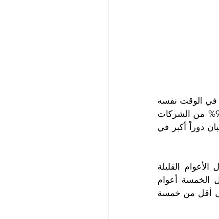
إلى جانب ذلك، فقد بدأت غالبية الشركات في الدولة بمراقبة أثرها البيئي، مع قيامها في الوقت نفسه 
بالتخطيط لاستثمارات مستقبلية مماثلة في مجال الاستدامة. ونتيجة لذلك فقد أفاد 98% من الشركات 
التي شملها الاستطلاع بأن قياس الجوانب البيئية وإعداد التقارير الخاصة بها أصبحا يلعبان دوراً أكبر في 
وفيما يتعلق بعملية جمع وتحليل البيانات البيئية في الإمارات فقد شهدت نمواً خلال الأعوام القليلة 
الماضية، إذ أظهرت الدراسة أن غالبية الشركات الإماراتية قد بدأ هذه العملية خلال الخمسة أعوام 
الماضية فقط، وأفاد 40.4% منها بأنها تجمع البيانات منذ فترة تتراوح ما بين عامين إلى أقل من خمسة 