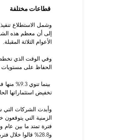
 قطاعات مختلفة
وشمل الاستطلاع تنفي
الأعوام الثلاثة المقبلة. 
الحفاظ على مستويات الا
تخفيض استثماراتها الحالية، و0.7% منها أوضحت بأنه ليس لديها أي خطط استثمار
و28.8% قالوا خلال فترة تتراوح ما بين خمسة إلى أقل من 10 أعوام.