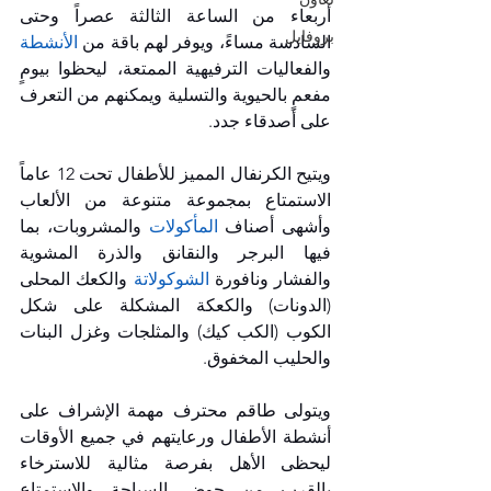
أربعاء من الساعة الثالثة عصراً وحتى 
بروفايل
السادسة مساءً، ويوفر لهم باقة من
 الأنشطة 
والفعاليات الترفيهية الممتعة، ليحظوا بيومٍ 
مفعمٍ بالحيوية والتسلية ويمكنهم من التعرف 
على أصدقاء جدد. 
ويتيح الكرنفال المميز للأطفال تحت 12 عاماً 
الاستمتاع بمجموعة متنوعة من الألعاب 
وأشهى أصناف 
المأكولات
والمشروبات، بما 
فيها البرجر والنقانق والذرة المشوية 
والفشار ونافورة 
الشوكولاتة
 والكعك المحلى 
(الدونات) والكعكة المشكلة على شكل 
الكوب (الكب كيك) والمثلجات وغزل البنات 
والحليب المخفوق.
ويتولى طاقم محترف مهمة الإشراف على 
أنشطة الأطفال ورعايتهم في جميع الأوقات 
ليحظى الأهل بفرصة مثالية للاسترخاء 
بالقرب من حوض السباحة والاستمتاع 