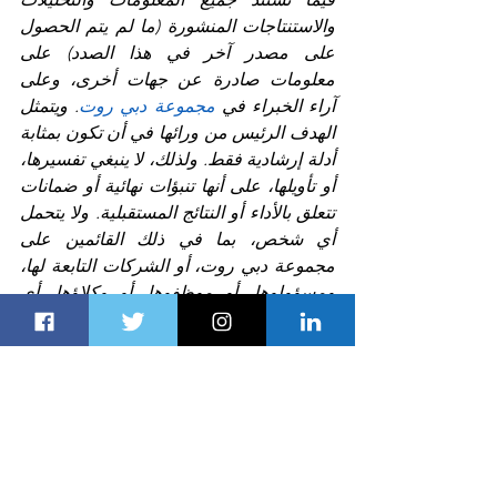
والاستنتاجات المنشورة (ما لم يتم الحصول 
على مصدر آخر في هذا الصدد) على 
معلومات صادرة عن جهات أخرى، وعلى 
آراء الخبراء في 
مجموعة دبي روت
. ويتمثل 
الهدف الرئيس من ورائها في أن تكون بمثابة 
أدلة إرشادية فقط. ولذلك، لا ينبغي تفسيرها، 
أو تأويلها، على أنها تنبؤات نهائية أو ضمانات 
تتعلق بالأداء أو النتائج المستقبلية. ولا يتحمل 
أي شخص، بما في ذلك القائمين على 
مجموعة دبي روت، أو الشركات التابعة لها، 
ومسؤولوها، أو موظفوها، أو وكلاؤها، أي 
مسؤولية إزاء الأخطاء، أو العثرات، أو السهو 
الذي قد يطرأ على سياق النصوص بوجه عام.
المقالة اللاحقة
المقالة السابقة