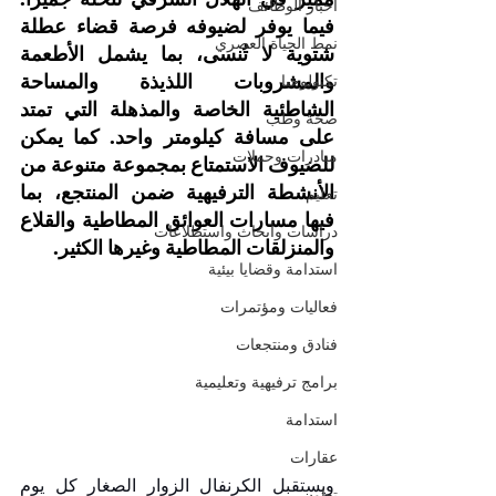
أخبار الوظائف
فيما يوفر لضيوفه فرصة قضاء عطلة 
نمط الحياة العصري
شتوية لا تُنسى، بما يشمل الأطعمة 
والمشروبات اللذيذة والمساحة 
تكنولوجيا
الشاطئية الخاصة والمذهلة التي تمتد 
صحة وطب
على مسافة كيلومتر واحد. كما يمكن 
مبادرات وحملات
للضيوف الاستمتاع بمجموعة متنوعة من 
الأنشطة الترفيهية ضمن المنتجع، بما 
تعليم
فيها مسارات العوائق المطاطية والقلاع 
دراسات وأبحاث واستطلاعات
والمنزلقات المطاطية وغيرها الكثير.
استدامة وقضايا بيئية
فعاليات ومؤتمرات
فنادق ومنتجعات
برامج ترفيهية وتعليمية
استدامة
عقارات
ويستقبل الكرنفال الزوار الصغار كل يوم 
تعاون