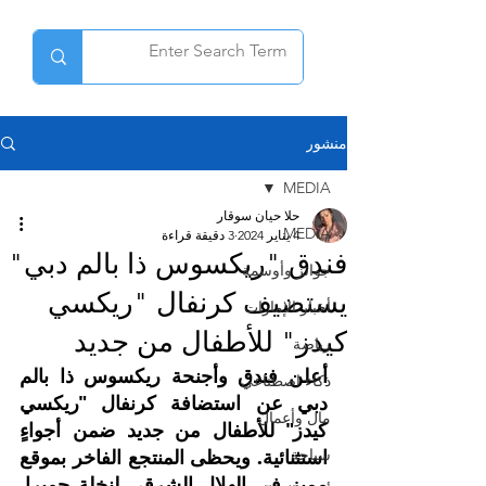
منشور
MEDIA
حلا حيان سوقار
MEDIA
4 يناير 2024
3 دقيقة قراءة
فندق "ريكسوس ذا بالم دبي"
جوائز وأوسمة
يستضيف كرنفال "ريكسي
أخبار الإمارات
كيدز" للأطفال من جديد
رياضة
أعلن فندق وأجنحة ريكسوس ذا بالم 
ذكاء اصطناعي
دبي عن استضافة كرنفال "ريكسي 
مال وأعمال
كيدز" للأطفال من جديد ضمن أجواءٍ 
سياحة
استثنائية. ويحظى المنتجع الفاخر بموقع 
مميز في الهلال الشرقي لنخلة جميرا. 